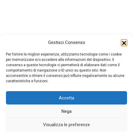
Gestisci Consenso
Per fornire le migliori esperienze, utilizziamo tecnologie come i cookie
per memorizzare e/o accedere alle informazioni del dispositivo. Il
consenso a queste tecnologie ci permetterà di elaborare dati come il
comportamento di navigazione o ID unici su questo sito. Non
acconsentire o ritirare il consenso può influire negativamente su alcune
caratteristiche e funzioni.
Accetta
Nega
© 2026 La Muraglia
| Website By
Nexya
Visualizza le preferenze