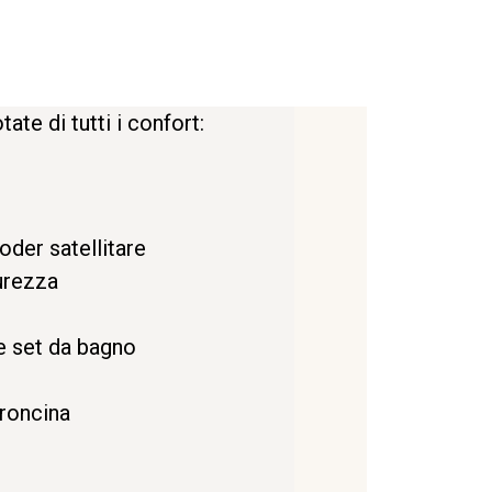
te di tutti i confort:
der satellitare
urezza
e set da bagno
troncina