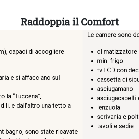
Raddoppia il Comfort
Le camere sono dota
m), capaci di accogliere
climatizzatore
mini frigo
tv LCD con deco
ria e si affacciano sul
cassetta di sic
asciugamano
to la “Tuccena”,
asciugacapelli 
ili, e dall’altro una tettoia
lenzuola
scrivania e pol
tavoli e sedie
tibagno, sono state ricavate